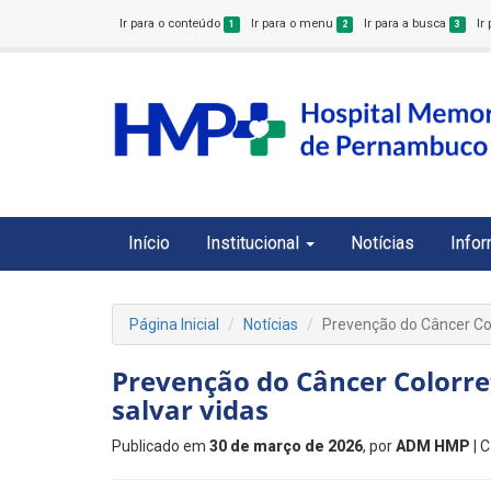
Ir para o conteúdo
Ir para o menu
Ir para a busca
Ir
1
2
3
Início
Institucional
Notícias
Info
Página Inicial
Notícias
Prevenção do Câncer Colo
Prevenção do Câncer Colorret
salvar vidas
Publicado em
30 de março de 2026
, por
ADM HMP
| 