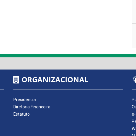
ORGANIZACIONAL
Presidência
Po
Diretoria Financeira
Ou
Estatuto
e-
P
W