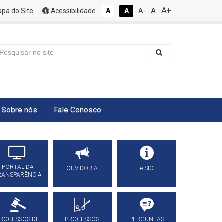
A+
A
pa do Site
Acessibilidade
A
A
A-
Sobre nós
Fale Conosco
PORTAL DA
OUVIDORIA
e-SIC
RANSPARÊNCIA
ROCESSOS DE
PROCESSOS
PERGUNTAS