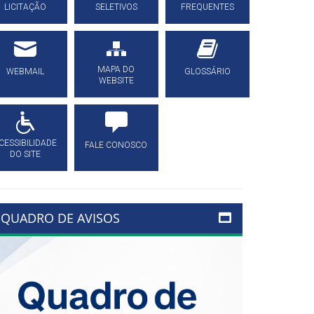
LICITAÇÃO
SELETIVOS
FREQUENTES
MAPA DO
WEBMAIL
GLOSSÁRIO
WEBSITE
CESSIBILIDADE
FALE CONOSCO
DO SITE
QUADRO DE AVISOS