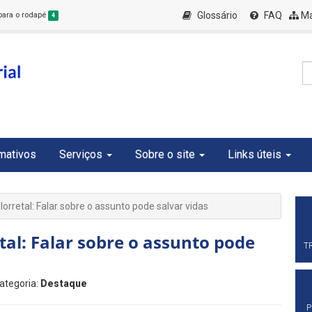
Glossário
FAQ
Ma
 para o rodapé
4
rmativos
Serviços
Sobre o site
Links úteis
rretal: Falar sobre o assunto pode salvar vidas
al: Falar sobre o assunto pode
T
Categoria:
Destaque
P