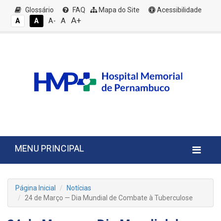
Glossário
FAQ
Mapa do Site
Acessibilidade
A+
A
A
A
A-
MENU PRINCIPAL
Página Inicial
Notícias
24 de Março — Dia Mundial de Combate à Tuberculose